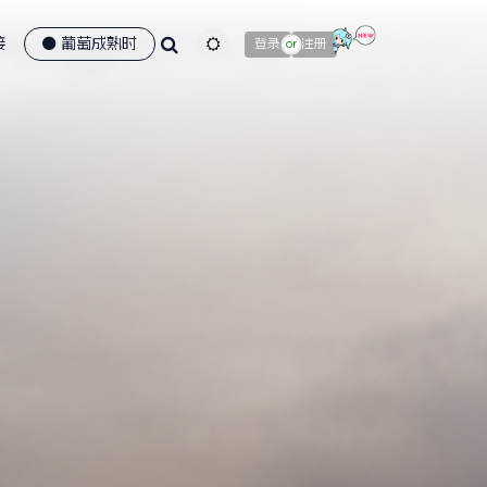
接
葡萄成熟时
主题颜色切换
登录
注册
or