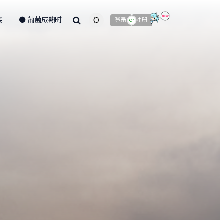
接
葡萄成熟时
主题颜色切换
登录
注册
or