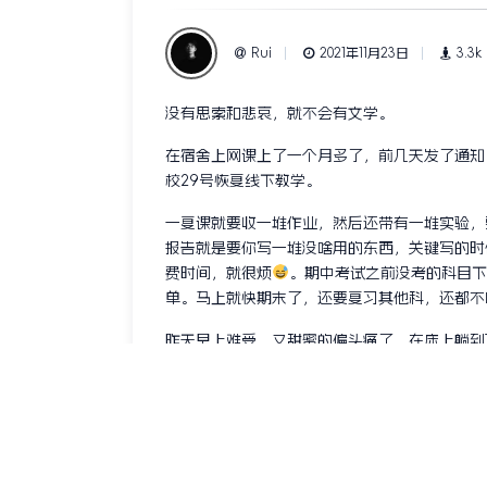
Rui
2021年11月23日
3.3k
没有思索和悲哀，就不会有文学。
在宿舍上网课上了一个月多了，前几天发了通知
校29号恢复线下教学。
一复课就要收一堆作业，然后还带有一堆实验，
报告就是要你写一堆没啥用的东西，关键写的时
费时间，就很烦
。期中考试之前没考的科目下
单。马上就快期末了，还要复习其他科，还都不
昨天早上难受，又甜蜜的偏头痛了，在床上躺到
正没啥精神，写了点。头昏脑胀，中午睡觉睡了
坐起来，下床。发现头疼更严重了，喝了点热水
西也是很神奇。然后感到饿了，想吃东西，穿衣
了就只剩汉堡了，买了汉堡炸鸡薯条这些，一小
唉，没办法，特殊时期，外卖啥的都不让买，更