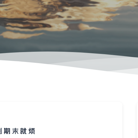
到 期 末 就 烦