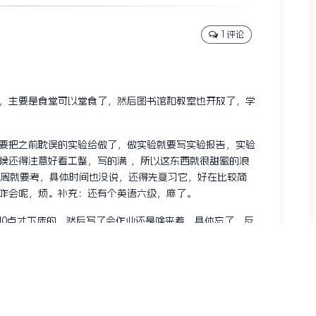
1 评论
，主要是食堂可以堂食了，然后图书馆和教室也开放了，学
要把之前耽误的实验给做了，做实验就要写实验报告，实验
候还得注意好看工整，写的满 ，所以这东西就很甜蜜的浪
周就要考，具体时间也没说，还得先复习它，好在比较简
咋会呢，烦。补充：还有个英语六级，麻了。
10点才下床的，然后写了会作业还是啥来着，具体忘了，反
很久，从下午2点睡到快5点，想着越躺着越难受，索性直接
，冲了一包藿香正气颗粒，喝了，没过多大会就好了，这东
服下楼打算买点汉堡，因为去得早，基本都有货，要是去晚
堆，回寝室，吃的心满意足。
别提出去吃了，我现在就想着，解封了出去吃羊肉面片（最