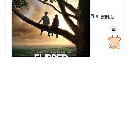
导演
:
罗伯·莱
纳
编剧
:
罗伯·莱纳
/
安德鲁·沙因曼
/
文德琳·范·德拉安南
主演
:
玛德琳·卡罗尔
/
卡兰·麦克奥利菲
/
瑞贝卡·德·莫妮
/
安东尼·爱德华兹
/
约翰·马奥尼
类型:
剧情
/
喜剧
/
爱情