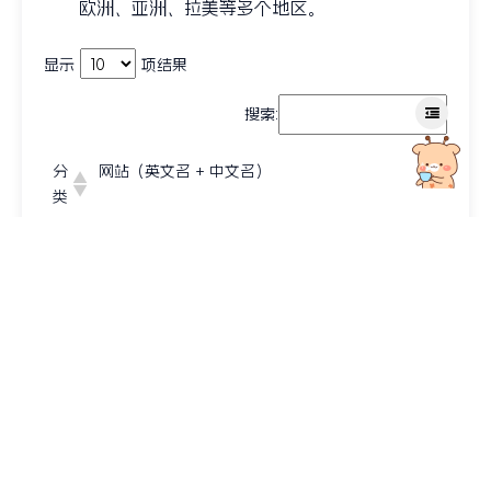
欧洲、亚洲、拉美等多个地区。
显示
项结果
搜索:
分
网站（英文名 + 中文名）
类
国
The New York Times（纽约时报）、The Washi
际 /
ngton Post（华盛顿邮报）、CNN（美国有线电
美
视新闻网）、Fox News（福克斯新闻）、Los An
国
geles Times（洛杉矶时报）、USA Today（今
主
日美国）
流
媒
体
商
Bloomberg（彭博社）、Forbes（福布斯）、F
业 /
ortune（财富）、Harvard Business Review