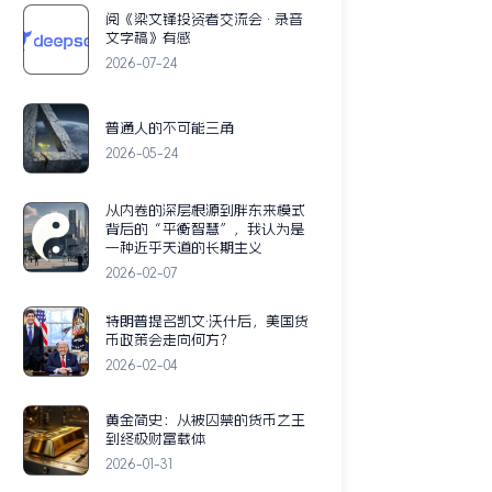
阅《梁文锋投资者交流会 · 录音
文字稿》有感
2026-07-24
普通人的不可能三角
2026-05-24
从内卷的深层根源到胖东来模式
背后的“平衡智慧”，我认为是
一种近乎天道的长期主义
2026-02-07
特朗普提名凯文·沃什后，美国货
币政策会走向何方？
2026-02-04
黄金简史：从被囚禁的货币之王
到终极财富载体
2026-01-31