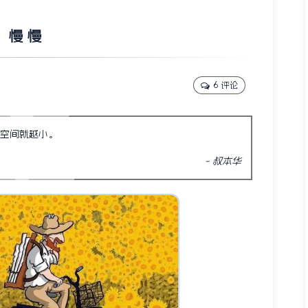
慢 慢
6 评论
空间就越小。
叔本华