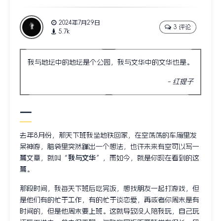
2024年7月29日
3 评论
5.7k
我与地坛中的地坛是个公园，我与文华中的文华也是。
红提子
一
去年8月份，那天下班我坐地铁回家，在空荡荡的车厢里发
呆神游，脑袋里突然蹦出一个想法，也许未来有空可以写一
篇文章，就叫“
我与文华
”，而如今，就是你现在看到的这
篇。
那段时间，我每天下班后吃完饭，想找朋友一起打游戏，但
是他们有的忙于工作，有的忙于谈恋爱，再或者你周末是有
时间的，但是他周末要上班。这就导致没人陪我玩，自己玩