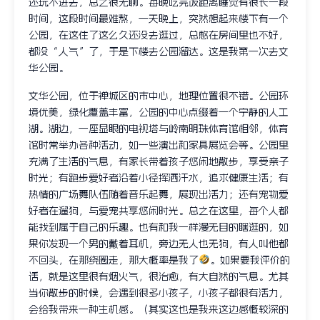
还玩不进去，总之很无聊。每晚吃完饭距离睡觉有很长一段
时间，这段时间最难熬，一天晚上，突然想起来楼下有一个
公园，在这住了这么久还没去逛过，总憋在房间里也不好，
都没“人气”了，于是下楼去公园溜达。这是我第一次去文
华公园。
文华公园，位于禅城区的市中心，地理位置很不错。公园环
境优美，绿化覆盖丰富，公园的中心点缀着一个宁静的人工
湖。湖边，一座显眼的电视塔与岭南明珠体育馆相邻，体育
馆时常举办各种活动，如一些演出和家具展览会等。公园里
充满了生活的气息，有家长带着孩子悠闲地散步，享受亲子
时光；有跑步爱好者沿着小径挥洒汗水，追求健康生活；有
热情的广场舞队伍随着音乐起舞，展现出活力；还有宠物爱
好者在遛狗，与爱宠共享悠闲时光。总之在这里，每个人都
能找到属于自己的乐趣。也有和我一样漫无目的瞎逛的，如
果你发现一个男的戴着耳机，旁边无人也无狗，有人叫他都
不回头，在那绕圈走，那大概率是我了
。如果要我评价的
话，就是这里很有烟火气，很治愈，有大自然的气息。尤其
当你散步的时候，会遇到很多小孩子，小孩子都很有活力，
会给我带来一种生机感。（其实这也是我来这边感慨较深的