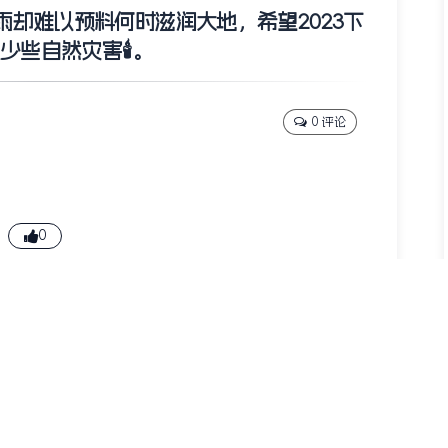
却难以预料何时滋润大地，希望2023下
少些自然灾害🕯。
0 评论
0
下一篇说说
时间的经历感想写一写。
朝月亮出发，即便你错过了，也将置身于繁星之中。