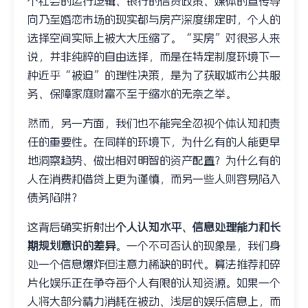
个社会的运行逻辑、银行的信贷政策、媒体的宣传导
向乃至婚恋市场的现实都与房产深度绑定时，个人的
选择空间实际上被大大压缩了。“买房”对很多人来
说，并非纯粹的自由选择，而是在特定制度环境下一
种近乎“被迫”的理性决策，是为了获取城市公共服
务、保障家庭财富不至于缩水的无奈之举。
然而，另一方面，我们也不能完全忽视个体认知和责
任的重要性。在同样的环境下，为什么有的人能更早
地洞察趋势、做出相对明智的资产配置？为什么有的
人在消费和借贷上更为谨慎，而另一些人则容易陷入
债务陷阱？
这背后确实折射出
个人认知水平、信息处理能力和长
期规划意识的差异
。一个不可否认的现象是，我们身
处一个信息爆炸但注意力稀缺的时代。算法推荐和碎
片化娱乐正在争夺每个人有限的认知资源。如果一个
人将大部分精力消耗在被动、浅层的娱乐信息上，而