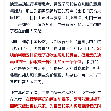
缺乏主动进行深度思考、系统学习和独立判断的意愿
与能力
，那么就很容易被片面的观点（比如“房价永
远涨”、“杠杆用足才是赢家”）所裹挟，倾向于通
过“走捷径”和追逐短期利益来解决问题，从而忽略
了潜在的巨大风险。
因此，理解中国经济，我们既要看到“置身事内”的
政府和企业，也要看到“置身事内”的我们自己。
宏
观的制度安排设定了游戏的规则和舞台，但最终的决
策和执行，仍取决于舞台上的每一个个体
。
制度的
改革是缓慢而复杂的，但提升个人的
财商素养、批判
性思维能力和长期主义价值观
，却是我们每个人当下
就可以努力的方向。
我并非苛责个体，而是强调一种积极的、负责任的生
存态度：
在理解系统约束的前提下，尽可能通过提升
自我来做出更优决策，为自己和家人构建更稳健的财