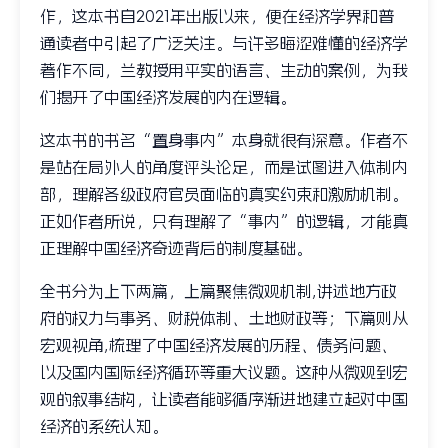
作，这本书自2021年出版以来，便在经济学界和普
通读者中引起了广泛关注。与许多晦涩难懂的经济学
著作不同，兰教授用平实的语言、生动的案例，为我
们揭开了中国经济发展的内在逻辑。
这本书的书名“置身事内”本身就很有深意。作者不
是站在局外人的角度评头论足，而是试图进入体制内
部，理解各级政府官员面临的真实约束和激励机制。
正如作者所说，只有理解了“事内”的逻辑，才能真
正理解中国经济奇迹背后的制度基础。
全书分为上下两篇，上篇聚焦微观机制,讲述地方政
府的权力与事务、财税体制、土地财政等；下篇则从
宏观视角,梳理了中国经济发展的历程、债务问题、
以及国内国际经济循环等重大议题。这种从微观到宏
观的叙事结构，让读者能够循序渐进地建立起对中国
经济的系统认知。