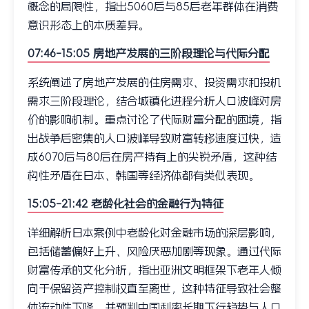
概念的局限性，指出5060后与85后老年群体在消费
意识形态上的本质差异。
07:46-15:05 房地产发展的三阶段理论与代际分配
系统阐述了房地产发展的住房需求、投资需求和投机
需求三阶段理论，结合城镇化进程分析人口波峰对房
价的影响机制。重点讨论了代际财富分配的困境，指
出战争后密集的人口波峰导致财富转移速度过快，造
成6070后与80后在房产持有上的尖锐矛盾，这种结
构性矛盾在日本、韩国等经济体都有类似表现。
15:05-21:42 老龄化社会的金融行为特征
详细解析日本案例中老龄化对金融市场的深层影响，
包括储蓄偏好上升、风险厌恶加剧等现象。通过代际
财富传承的文化分析，指出亚洲文明框架下老年人倾
向于保留资产控制权直至离世，这种特征导致社会整
体流动性下降，并预判中国利率长期下行趋势与人口