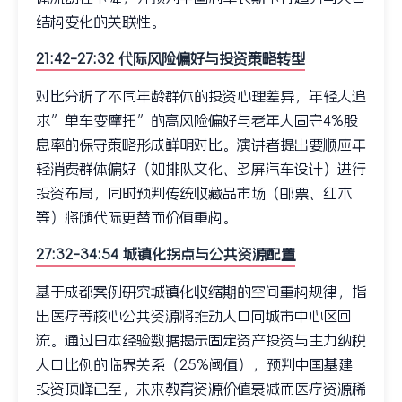
结构变化的关联性。
21:42-27:32 代际风险偏好与投资策略转型
对比分析了不同年龄群体的投资心理差异，年轻人追
求”单车变摩托”的高风险偏好与老年人固守4%股
息率的保守策略形成鲜明对比。演讲者提出要顺应年
轻消费群体偏好（如排队文化、多屏汽车设计）进行
投资布局，同时预判传统收藏品市场（邮票、红木
等）将随代际更替而价值重构。
27:32-34:54 城镇化拐点与公共资源配置
基于成都案例研究城镇化收缩期的空间重构规律，指
出医疗等核心公共资源将推动人口向城市中心区回
流。通过日本经验数据揭示固定资产投资与主力纳税
人口比例的临界关系（25%阈值），预判中国基建
投资顶峰已至，未来教育资源价值衰减而医疗资源稀